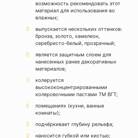
Количество
2
возможность рекомендовать этот
—
слоев
материал для использования во
влажных
внутренние и
;
Назначение
наружные работы
Ваше
выпускается нескольких оттенков:
имя
Область
стены и потолок,
—
бронза, золото, хамелеон,
применения
фасад
серебристо-белый, прозрачный
;
Объем
2,2 л
является защитным слоем для
Комментарий
нанесенных ранее декоративных
Основа состава
акрил
материалов;
быстрое высыхание,
Основные
колеруется
без запаха,
свойства
атмосферостойкость
высококонцентрированными
колеровочными пастами ТМ ВГТ
;
Производитель
VGT (ВГТ)
помещениях (кухни, ванные
Разбавитель
вода
комнаты);
Я согласен с
Расход
150-250 г/м2
подчёркивает глубину рельефа;
Политикой
конфиденциальности
Степень
наносится губкой или кистью;
полумат