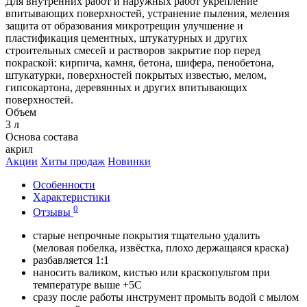
Для внутренних работ и наружных работ укрепление
впитывающих поверхностей, устранение пыления, меления
защита от образования микротрещин улучшение и
пластификация цементных, штукатурных и других
строительных смесей и растворов закрытие пор перед
покраской: кирпича, камня, бетона, шифера, пенобетона,
штукатурки, поверхностей покрытых известью, мелом,
гипсокартона, деревянных и других впитывающих
поверхностей.
Объем
3 л
Основа состава
акрил
Акции
Хиты продаж
Новинки
Особенности
Характеристики
0
Отзывы
старые непрочные покрытия тщательно удалить
(меловая побелка, извёстка, плохо держащаяся краска)
разбавляется 1:1
наносить валиком, кистью или краскопультом при
температуре выше +5С
сразу после работы инструмент промыть водой с мылом