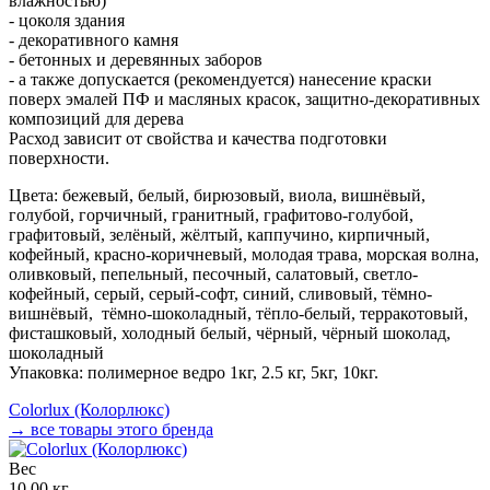
влажностью)
- цоколя здания
- декоративного камня
- бетонных и деревянных заборов
- а также допускается (рекомендуется) нанесение краски
поверх эмалей ПФ и масляных красок, защитно-декоративных
композиций для дерева
Расход зависит от свойства и качества подготовки
поверхности.
Цвета: бежевый, белый, бирюзовый, виола, вишнёвый,
голубой, горчичный, гранитный, графитово-голубой,
графитовый, зелёный, жёлтый, каппучино, кирпичный,
кофейный, красно-коричневый, молодая трава, морская волна,
оливковый, пепельный, песочный, салатовый, светло-
кофейный, серый, серый-софт, синий, сливовый, тёмно-
вишнёвый, тёмно-шоколадный, тёпло-белый, терракотовый,
фисташковый, холодный белый, чёрный, чёрный шоколад,
шоколадный
Упаковка: полимерное ведро 1кг, 2.5 кг, 5кг, 10кг.
Colorlux (Колорлюкс)
→ все товары этого бренда
Вес
10.00 кг