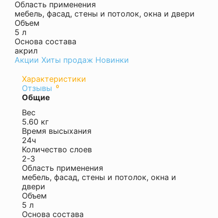
Область применения
мебель, фасад, стены и потолок, окна и двери
Объем
щие
5 л
Основа состава
акрил
Акции
Хиты продаж
Новинки
ный
Характеристики
т
Отзывы
0
Оставить
Общие
отзыв
 и
Вес
Ваша
5.60 кг
оценка
Время высыхания
—
24ч
Количество слоев
2-3
Область применения
мебель, фасад, стены и потолок, окна и
двери
Ваше
Объем
имя
5 л
—
Основа состава