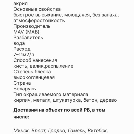
акрил
Комментарий
Основные свойства
быстрое высыхание, моющаяся, без запаха,
атмосферостойкость
Производитель
Я
MAV (МАВ)
согласен
Разбавитель
с
вода
Политикой
Расход
конфиденциальности
7–11м2/л
данного
Способ нанесения
сайта
кисть, валик,распыление
Степень блеска
высокоглянцевая
Страна
Беларусь
Тип окрашиваемого материала
кирпич, металл, штукатурка, бетон, дерево
Доставим на объект по всей РБ, в том
числе:
Минск, Брест, Гродно, Гомель, Витебск,