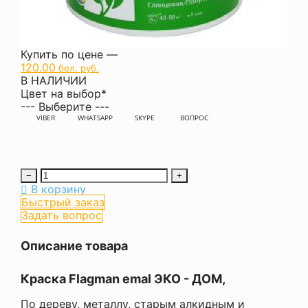
Купить по цене —
120.00
бел. руб.
В НАЛИЧИИ
Цвет на выбор
*
--- Выберите ---
VIBER
WHATSAPP
SKYPE
ВОПРОС
−
+
В корзину
Быстрый заказ
Задать вопрос
Описание товара
Краска Flagman emal ЭКО - ДОМ,
По дереву, металлу, старым алкидным и