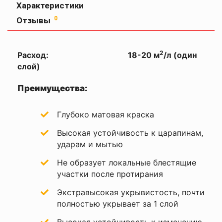
Характеристики
Количество
Оставить
0
2
Отзывы
слоев
отзыв
внутренние
Назначение
работы
2
Расход: 18-20 м
/л (один
Ваша
слой)
оценка
Область
стены и
—
применения
потолок
Преимущества:
Объем
2,5л
Ваше
Глубоко матовая краска
Высокая
имя
устойчивость к
—
Высокая устойчивость к царапинам,
царапинам •
Экстравысокая
ударам и мытью
укрывистость •
Не желтеющая
Не образует локальные блестящие
• Отталкивает
Комментарий
пыль и грязь •
участки после протирания
Без запаха,
Основные
эластичная •
свойства
Экстравысокая укрывистость, почти
Соответствует
Директиве ЕС
полностью укрывает за 1 слой
2004/42/EC об
ограничении
выбросов ЛОС