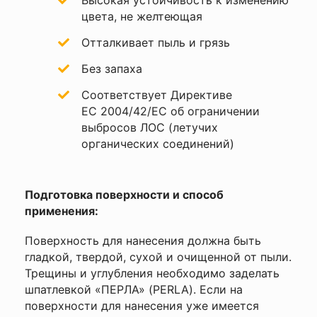
Высокая устойчивость к изменению
(летучих
цвета, не желтеющая
органических
соединений) •
Отталкивает пыль и грязь
Прочное
покрытие
Я согласен с
Без запаха
Политикой
Производитель
Polisan
конфиденциальности
Соответствует Директиве
данного сайта
Разбавитель
Вода
ЕС 2004/42/EC об ограничении
выбросов ЛОС (летучих
18-20 м2/л
Расход
органических соединений)
(один слой)
Способ
кисть, валик,
нанесения
распыление
Подготовка поверхности и способ
применения:
Степень
глубокоматовая
блеска
Поверхность для нанесения должна быть
Страна
Турция
гладкой, твердой, сухой и очищенной от пыли.
Трещины и углубления необходимо заделать
штукатурка,
Тип
шпатлевкой «ПЕРЛА» (PERLA). Если на
бетон,
окрашиваемого
фиброцемент и
поверхности для нанесения уже имеется
материала
др.