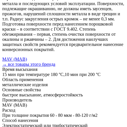
металла и последующих условий эксплуатации. Поверхности,
подлежащие окрашиванию, не должны иметь заусенцев,
прожогов, нарушений сплошности металла в виде трещин и
т.п. Радиус закругления острых кромок – не менее 0,3 мм.
Подготовка поверхности перед нанесением порошковой
краски – в соответствии с ГОСТ 9.402. Степень
обезжиривания – первая, степень очистки поверхности от
окалины и ржавчины – 2. Для достижения наилучших
защитных свойств рекомендуется предварительное нанесение
конверсионных покрытий.
MAV (МАВ)
→ все товары этого бренда
Время высыхания
15 мин при температуре 180 °С,10 мин при 200 °С
Область применения
металлические изделия
Основные свойства
быстрое высыхание, атмосферостойкость
Производитель
MAV (МАВ)
Расход
При толщине покрытия 60 - 80 мкм - 80-120 г/м2
Способ нанесения
Электростатический или трибостатический