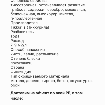
Основные свойства
тиксотропная, останавливает развитие
грибков, содержит серебро, моющаяся,
белоснежная, высокоукрывистая,
Я
гипоаллергенная
согласен
Производитель
с
Tikkurila (Тиккурила)
Политикой
Разбавитель
конфиденциальности
вода
данного
Расход
сайта
7-9 м2/л
Способ нанесения
кисть, валик, распыление
Степень блеска
полуглянец
Страна
Финляндия
Тип окрашиваемого материала
металл, дерево, кирпич, бетон, штукатурка,
обои
Доставим на объект по всей РБ, в том
числе: