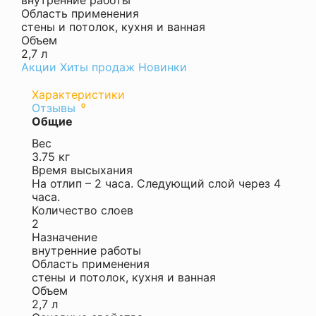
внутренние работы
Область применения
стены и потолок, кухня и ванная
щие
Объем
2,7 л
Акции
Хиты продаж
Новинки
Характеристики
ный
Отзывы
0
Оставить
т
Общие
отзыв
Вес
Ваша
 и
3.75 кг
оценка
Время высыхания
—
На отлип – 2 часа. Следующий слой через 4
часа.
Количество слоев
2
Назначение
внутренние работы
Ваше
Область применения
имя
стены и потолок, кухня и ванная
—
Объем
2,7 л
Комментарий