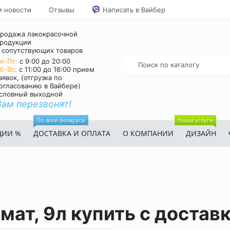
и новости
Отзывы
Написать в Вайбер
родажа лакокрасочной
родукции
 сопутствующих товаров
н-Пт:
с 9:00 до 20:00
б-Вс:
с 11:00 до 16:00 прием
аявок, (отгрузка по
огласованию в Вайбере)
словный выходной
Вам перезвонят!
По всей Беларуси
Наши услуги
ЦИИ %
ДОСТАВКА И ОПЛАТА
О КОМПАНИИ
ДИЗАЙН
 мат, 9л купить с достав