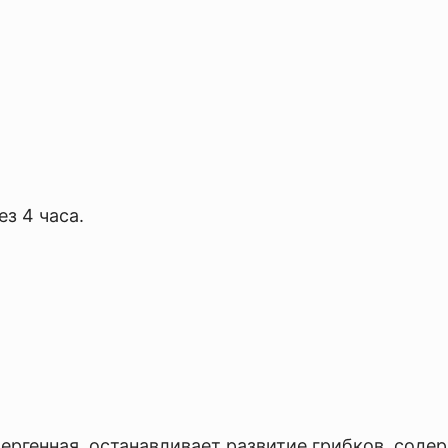
з 4 часа.
ргенная, останавливает развитие грибков, соде