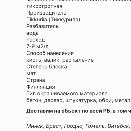
тиксотропная
Производитель
Tikkurila (Тиккурила)
Я
Разбавитель
согласен
вода
с
Расход
Политикой
7-9 м2/л
конфиденциальности
Способ нанесения
данного
кисть, валик, распыление
сайта
Степень блеска
мат
Страна
Финляндия
Тип окрашиваемого материала
бетон, дерево, штукатурка, обои, метал
Доставим на объект по всей РБ, в том 
Минск, Брест, Гродно, Гомель, Витебск