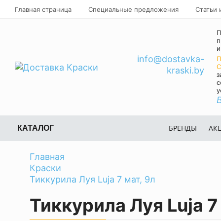
Главная страница
Специальные предложения
Статьи 
П
п
и
info@dostavka-
П
C
kraski.by
з
с
у
БРЕНДЫ
АК
КАТАЛОГ
Главная
Краски
Тиккурила Луя Luja 7 мат, 9л
Тиккурила Луя Luja 7