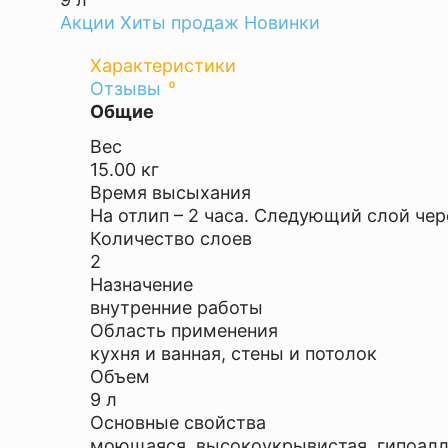
Акции
Хиты продаж
Новинки
Характеристики
Оставить
Отзывы
0
Общие
отзыв
Вес
Ваша
15.00 кг
оценка
Время высыхания
—
На отлип – 2 часа. Следующий слой чере
Количество слоев
2
Назначение
внутренние работы
Область применения
Ваше
кухня и ванная, стены и потолок
имя
Объем
—
9 л
Основные свойства
Комментарий
моющаяся, высокоукрывистая, гипоалле