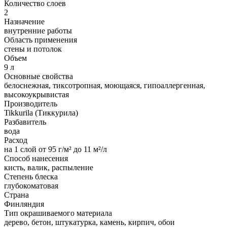
Количество слоев
2
Назначение
внутренние работы
Область применения
стены и потолок
Объем
9 л
Основные свойства
белоснежная, тиксотропная, моющаяся, гипоаллергенная,
высокоукрывистая
Производитель
Tikkurila (Тиккурила)
Разбавитель
вода
Расход
на 1 слой от 95 г/м² до 11 м²/л
Способ нанесения
кисть, валик, распыление
Степень блеска
глубокоматовая
Страна
Финляндия
Тип окрашиваемого материала
дерево, бетон, штукатурка, камень, кирпич, обои