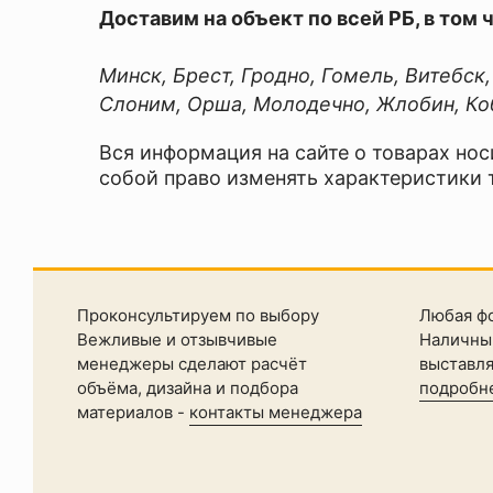
Количество
Ваше
Доставим на объект по всей РБ, в том 
слоев
имя
2-
—
Минск, Брест, Гродно, Гомель, Витебск
3
Слоним, Орша, Молодечно, Жлобин, Коб
Назначение
Комментарий
внутренние
Вся информация на сайте о товарах нос
работы
собой право изменять характеристики 
Область
применения
Я
мебель,
согласен
пол
с
Объем
Политикой
2,2
конфиденциальности
Проконсультируем по выбору
Любая ф
л
Вежливые и отзывчивые
данного
Наличный
Основа
менеджеры сделают расчёт
выставл
сайта
состава
объёма, дизайна и подбора
подробн
акрил
материалов -
контакты менеджера
Основные
свойства
без