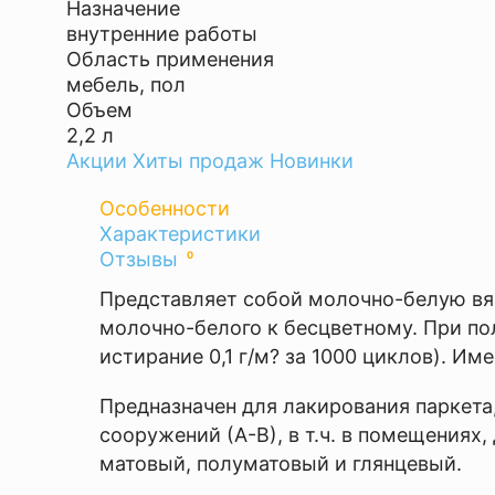
Назначение
внутренние работы
Область применения
мебель, пол
Объем
2,2 л
Акции
Хиты продаж
Новинки
Особенности
Оставить
Характеристики
Вес
Отзывы
0
отзыв
2.20
кг
Представляет собой молочно-белую вя
Ваша
Время
молочно-белого к бесцветному. При по
оценка
высыхания
истирание 0,1 г/м? за 1000 циклов). И
—
2ч
,
Предназначен для лакирования паркета
полное
сооружений (А-В), в т.ч. в помещения
высыхание
матовый, полуматовый и глянцевый.
48ч