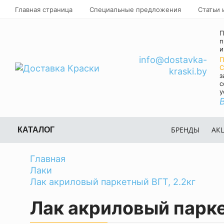
Главная страница
Специальные предложения
Статьи 
П
п
и
info@dostavka-
П
C
kraski.by
з
с
у
БРЕНДЫ
АК
КАТАЛОГ
Главная
Лаки
Лак акриловый паркетный ВГТ, 2.2кг
Лак акриловый парке