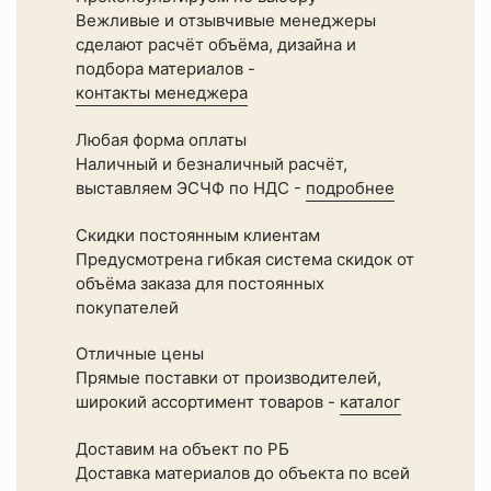
вода
Вежливые и отзывчивые менеджеры
Расход
сделают расчёт объёма, дизайна и
10-
подбора материалов -
16
контакты менеджера
м2/
л
Любая форма оплаты
на
Наличный и безналичный расчёт,
один
слой
выставляем ЭСЧФ по НДС -
подробнее
Способ
нанесения
Скидки постоянным клиентам
кисть,
Предусмотрена гибкая система скидок от
распыление
объёма заказа для постоянных
Степень
покупателей
блеска
полумат
Страна
Отличные цены
Россия
Прямые поставки от производителей,
Тип
широкий ассортимент товаров -
каталог
окрашиваемого
материала
Доставим на объект по РБ
камень,
Доставка материалов до объекта по всей
дерево