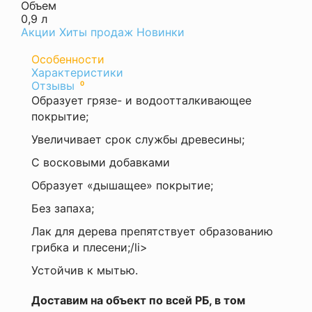
Объем
0,9 л
Акции
Хиты продаж
Новинки
Особенности
Характеристики
Оставить
Вес
Отзывы
0
отзыв
0.90
Образует грязе- и водоотталкивающее
кг
Ваша
покрытие;
Время
оценка
высыхания
—
Увеличивает срок службы древесины;
1ч
Количество
С восковыми добавками
слоев
Образует «дышащее» покрытие;
1-
2
Без запаха;
Назначение
Ваше
внутренние
Лак для дерева препятствует образованию
имя
работы
грибка и плесени;/li>
—
Область
применения
Устойчив к мытью.
Комментарий
бани
и
Доставим на объект по всей РБ, в том
сауны,