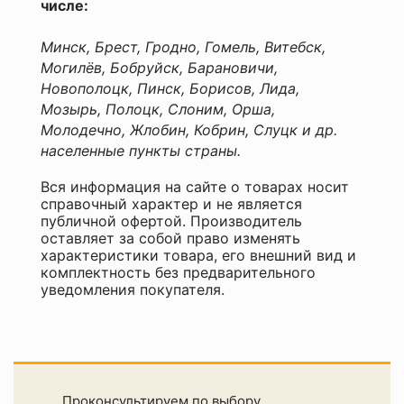
числе:
стены
Я
и
согласен
потолок
Минск, Брест, Гродно, Гомель, Витебск,
с
Объем
Могилёв, Бобруйск, Барановичи,
Политикой
0,9
Новополоцк, Пинск, Борисов, Лида,
конфиденциальности
л
Мозырь, Полоцк, Слоним, Орша,
данного
Основа
сайта
состава
Молодечно, Жлобин, Кобрин, Слуцк и др.
акрил
населенные пункты страны.
Основные
свойства
Вся информация на сайте о товарах носит
быстрое
справочный характер и не является
высыхание,
публичной офертой. Производитель
без
оставляет за собой право изменять
запаха,
характеристики товара, его внешний вид и
останавливает
комплектность без предварительного
развитие
уведомления покупателя.
грибков,
содержит
воск
Производитель
VGT
(ВГТ)
Проконсультируем по выбору
Разбавитель