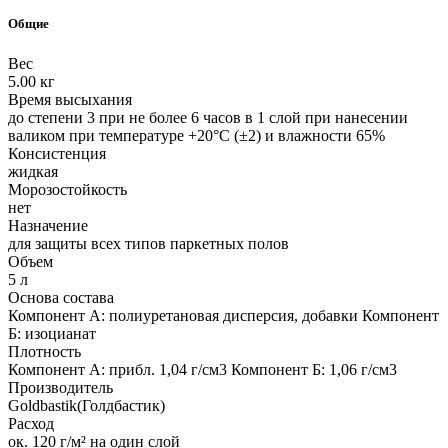
Общие
Вес
5.00 кг
Время высыхания
до степени 3 при не более 6 часов в 1 слой при нанесении
валиком при температуре +20°C (±2) и влажности 65%
Консистенция
жидкая
Морозостойкость
нет
Назначение
для защиты всех типов паркетных полов
Объем
5 л
Основа состава
Компонент А: полиуретановая дисперсия, добавки Компонент
Б: изоцианат
Плотность
Компонент А: прибл. 1,04 г/см3 Компонент Б: 1,06 г/см3
Производитель
Goldbastik(Голдбастик)
Расход
ок. 120 г/м² на один слой