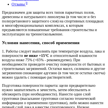
0
Отзывы
Предназначен для защиты всех типов паркетных полов,
древесины и натурального линолеума (в том числе и без
полиуретанового защитного слоя) на спортивных площадках
и многофункциональных комплексах, к которым
предъявляются повышенные требования строительства и
эксплуатации на трение/скольжение.
Условия нанесения, способ применения
1. Работы следует выполнять при температуре воздуха, лака и
поверхности
не ниже +15°С
и относительной влажности
воздуха
ниже 75% (<65% - рекомендуемо).
При
необходимости проведите очистку поверхности от бытовых и
строительных загрязнений. Остатки масел, силикона и другие
загрязнения снижающие адгезию (в том числе остатки скотча)
можно удалить с помощью растворителей.
Подготовка поверхности паркета: щели предварительно
нужно зашпатлевать и зачистить, затем обеспылить и
обезжирить (при необходимости). Нанести один слой
грунтовки (высыхание грунтовки согласно технической
информации о применении грунтовки), либо можно нанести
первый слой лака в качестве грунтовочного. Низкие