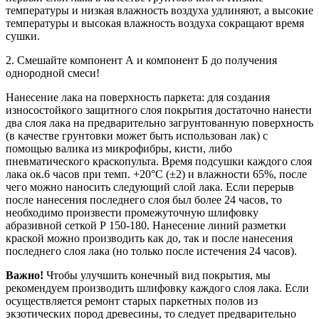
температуры и низкая влажность воздуха удлиняют, а высокие
температуры и высокая влажность воздуха сокращают время
сушки.
2. Смешайте компонент А и компонент Б до получения
однородной смеси!
Нанесение лака на поверхность паркета: для создания
износостойкого защитного слоя покрытия достаточно нанести
два слоя лака на предварительно загрунтованную поверхность
(в качестве грунтовки может быть использован лак) с
помощью валика из микрофибры, кисти, либо
пневматического краскопульта. Время подсушки каждого слоя
лака ок.6 часов при темп. +20°C (±2) и влажности 65%, после
чего можно наносить следующий слой лака. Если перерыв
после нанесения последнего слоя был более 24 часов, то
необходимо произвести промежуточную шлифовку
абразивной сеткой Р 150-180. Нанесение линий разметки
краской можно производить как до, так и после нанесения
последнего слоя лака (но только после истечения 24 часов).
Важно!
Чтобы улучшить конечный вид покрытия, мы
рекомендуем производить шлифовку каждого слоя лака. Если
осуществляется ремонт старых паркетных полов из
экзотических пород древесины, то следует предварительно