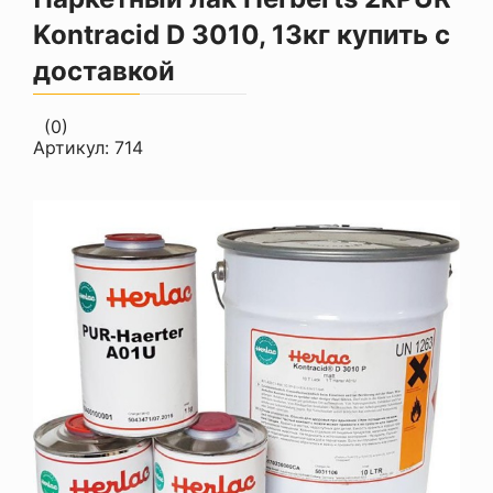
Kontracid D 3010, 13кг купить с
доставкой
(0)
Артикул:
714
Акция!
8%