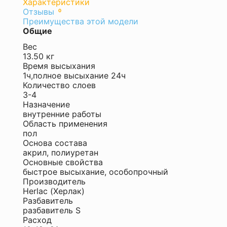
Характеристики
Отзывы
0
Оставить
Преимущества этой модели
отзыв
Общие
Ваша
Вес
оценка
13.50 кг
—
Время высыхания
1ч,полное высыхание 24ч
Количество слоев
3-4
Назначение
внутренние работы
Область применения
пол
Основа состава
акрил, полиуретан
Основные свойства
Ваше
быстрое высыхание, особопрочный
имя
Производитель
—
Herlac (Херлак)
Разбавитель
разбавитель S
Комментарий
Расход