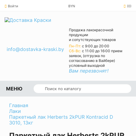
Войти
BYN
(0)
Продажа лакокрасочной
продукции
и сопутствующих товаров
Пн-Пт:
с 9:00 до 20:00
info@dostavka-kraski.by
Cб-Вс:
с 11:00 до 16:00 прием
заявок, (отгрузка по
согласованию в Вайбере)
условный выходной
Вам перезвонят!
МЕНЮ
Главная
Лаки
Паркетный лак Herberts 2kPUR Kontracid D
3010, 13кг
Паркетный лак Herberts 2kPUR