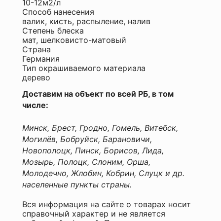
10-12м2/л
Способ нанесения
валик, кисть, распыление, налив
Я согласен с
Степень блеска
Политикой
мат, шелковисто-матовый
конфиденциальности
Страна
данного сайта
Германия
Тип окрашиваемого материала
дерево
Доставим на объект по всей РБ, в том
числе:
Минск, Брест, Гродно, Гомель, Витебск,
Могилёв, Бобруйск, Барановичи,
Новополоцк, Пинск, Борисов, Лида,
Мозырь, Полоцк, Слоним, Орша,
Молодечно, Жлобин, Кобрин, Слуцк и др.
населенные пункты страны.
Вся информация на сайте о товарах носит
справочный характер и не является