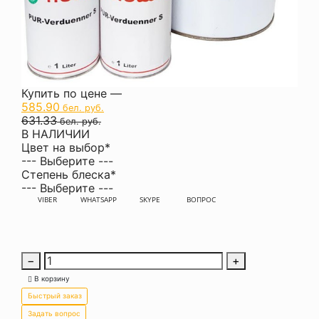
Купить по цене —
585.90
бел. руб.
631.33
бел. руб.
В НАЛИЧИИ
Цвет на выбор
*
--- Выберите ---
Степень блеска
*
--- Выберите ---
VIBER
WHATSAPP
SKYPE
ВОПРОС
−
+
В корзину
Быстрый заказ
Задать вопрос