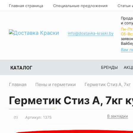
Главная страница
Специальные предложения
Статьи 
Прода
и соп
Пн-Пт
info@dostavka-kraski.by
Cб-Вс
заявок
Вайбе
Вам п
БРЕНДЫ
АКЦ
КАТАЛОГ
Главная
Пены и герметики
Герметик Стиз А, 7кг
Герметик Стиз А, 7кг 
В закладки
Артикул:
1375
(1)