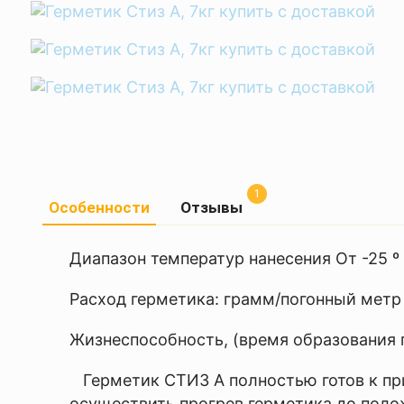
1
Особенности
Отзывы
Очень
Моя оценка —
Диапазон температур нанесения От -25 º 
хороший
интернет
Расход герметика: грамм/погонный метр
магазин,
отзывчивые
Жизнеспособность, (время образования 
продавцы
Герметик СТИЗ А полностью готов к пр
Оформили и отправили
осуществить прогрев герметика до поло