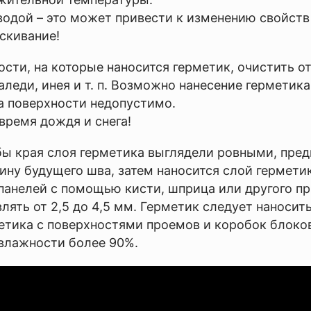
ой – это может привести к изменению свойств г
ескивание!
 на которые наносится герметик, очистить от г
аледи, инея и т. п. Возможно нанесение герметика
а поверхности недопустимо.
ремя дождя и снега!
края слоя герметика выглядели ровными, предв
у будущего шва, затем наносится слой герметика
 панелей с помощью кисти, шприца или другого 
лять от 2,5 до 4,5 мм. Герметик следует наносить
етика с поверхностями проемов и коробок блоко
влажности более 90%.