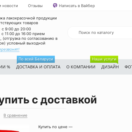
и новости
Отзывы
Написать в Вайбер
жа лакокрасочной продукции
утствующих товаров
:
с 9:00 до 20:00
:
с 11:00 до 16:00 прием
, (отгрузка по согласованию в
ре) условный выходной
ерезвонят!
По всей Беларуси
Наши услуги
ИИ %
ДОСТАВКА И ОПЛАТА
О КОМПАНИИ
ДИЗАЙН
ФО
купить с доставкой
В сравнение
Купить по цене —