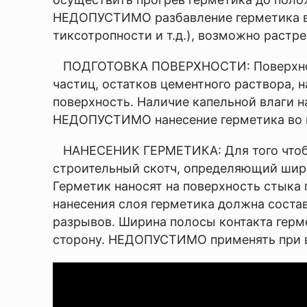
товар очень оперативно
НЕДОПУСТИМО разбавление герметика вод
Сергей
тиксотропности и т.д.), возможно растр
ПОДГОТОВКА ПОВЕРХНОСТИ: Поверхности,
частиц, остатков цементного раствора, н
Оставить
поверхность. Наличие капельной влаги н
НЕДОПУСТИМО нанесение герметика во в
отзыв
НАНЕСЕНИК ГЕРМЕТИКА: Для того чтобы 
Ваша
строительный скотч, определяющий ширин
оценка
Герметик наносят на поверхность стыка
—
нанесения слоя герметика должна состав
разрывов. Ширина полосы контакта герм
Ваше
сторону. НЕДОПУСТИМО применять при 
имя
—