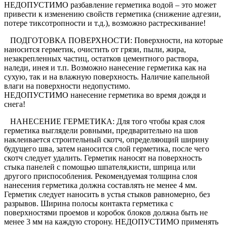
НЕДОПУСТИМО разбавление герметика водой – это может
привести к изменению свойств герметика (снижение адгезии,
потере тиксотропности и т.д.), возможно растрескивание!
ПОДГОТОВКА ПОВЕРХНОСТИ: Поверхности, на которые
наносится герметик, очистить от грязи, пыли, жира,
незакрепленных частиц, остатков цементного раствора,
наледи, инея и т.п. Возможно нанесение герметика как на
сухую, так и на влажную поверхность. Наличие капельной
влаги на поверхности недопустимо.
НЕДОПУСТИМО нанесение герметика во время дождя и
снега!
НАНЕСЕНИЕ ГЕРМЕТИКА: Для того чтобы края слоя
герметика выглядели ровными, предварительно на шов
наклеивается строительный скотч, определяющий ширину
будущего шва, затем наносится слой герметика, после чего
скотч следует удалить. Герметик наносят на поверхность
стыка панелей с помощью шпателя,кисти, шприца или
другого приспособления. Рекомендуемая толщина слоя
нанесения герметика должна составлять не менее 4 мм.
Герметик следует наносить в устья стыков равномерно, без
разрывов. Ширина полосы контакта герметика с
поверхностями проемов и коробок блоков должна быть не
менее 3 мм на каждую сторону. НЕДОПУСТИМО применять