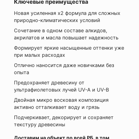
Ключевые преимущества
Время
оценка
высыхания
—
Новая усиленная х2 формула для сложных
щие
межслойная
природно-климатических условий
сушка
–
Сочетание в одном составе алкидов,
1ч,полное
акрилатов и масла повышает надежность
высыхание
-
ный
Формирует яркие насыщенные оттенки уже
Ваше
24ч
т
имя
при малых расходах
Количество
—
слоев
Отлично наносится даже новичками без
 и
2
опыта
Комментарий
Назначение
внутренние
Предохраняет древесину от
и
ультрафиолетовых лучей UV-A и UV-B
наружные
Я
работы
Двойная микро восковая композиция
согласен
Область
активно отталкивает воду и грязь
с
применения
Политикой
мебель,
Подчеркивает, декорирует и сохраняет
конфиденциальности
фасад,
текстуру древесины
данного
стены
сайта
и
Доставим на объект по всей РБ, в том