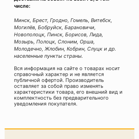
потолок,
окна
числе:
и
двери
Минск, Брест, Гродно, Гомель, Витебск,
Основа
Могилёв, Бобруйск, Барановичи,
состава
Новополоцк, Пинск, Борисов, Лида,
акрил,
алкидная
Мозырь, Полоцк, Слоним, Орша,
смола
Молодечно, Жлобин, Кобрин, Слуцк и др.
Основные
населенные пункты страны.
свойства
содержит
Вся информация на сайте о товарах носит
антисептик,
справочный характер и не является
быстрое
публичной офертой. Производитель
высыхание,
оставляет за собой право изменять
останавливает
характеристики товара, его внешний вид и
развитие
комплектность без предварительного
грибков,
уведомления покупателя.
без
запаха,
UV
фильтры,
содержит
воск