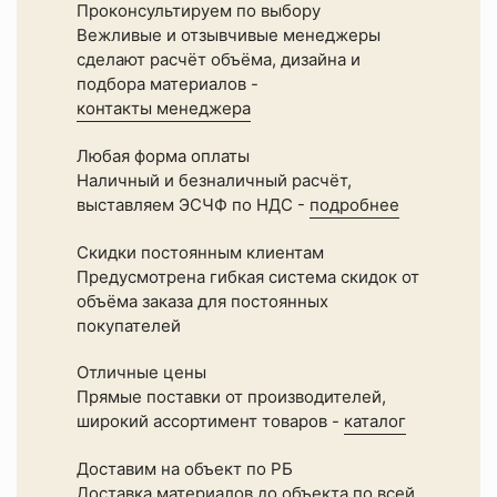
Производитель
Проконсультируем по выбору
Сенеж
Вежливые и отзывчивые менеджеры
Разбавитель
сделают расчёт объёма, дизайна и
вода
подбора материалов -
Расход
контакты менеджера
8-
15м2/
л
Любая форма оплаты
Способ
Наличный и безналичный расчёт,
нанесения
выставляем ЭСЧФ по НДС -
подробнее
кисть,валик,губка,распыление
Степень
Скидки постоянным клиентам
блеска
Предусмотрена гибкая система скидок от
шелковисто-
объёма заказа для постоянных
матовый
Страна
покупателей
Россия
Тип
Отличные цены
окрашиваемого
Прямые поставки от производителей,
материала
широкий ассортимент товаров -
каталог
дерево
Доставим на объект по РБ
Доставка материалов до объекта по всей