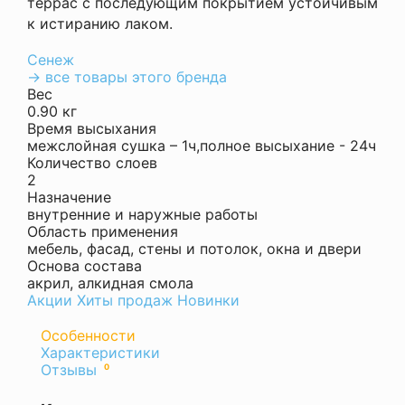
террас с последующим покрытием устойчивым
к истиранию лаком.
Сенеж
→ все товары этого бренда
Вес
0.90 кг
Время высыхания
межслойная сушка – 1ч,полное высыхание - 24ч
Количество слоев
2
Назначение
внутренние и наружные работы
Область применения
мебель, фасад, стены и потолок, окна и двери
Основа состава
акрил, алкидная смола
Акции
Хиты продаж
Новинки
Особенности
Характеристики
Оставить
Вес
Отзывы
0
отзыв
0.90
кг
Ваша