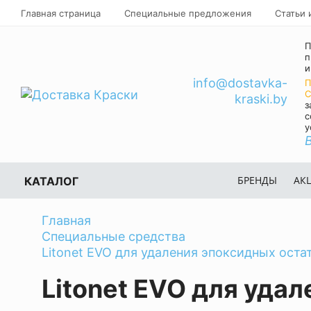
Главная страница
Специальные предложения
Статьи 
П
п
и
info@dostavka-
П
C
kraski.by
з
с
у
БРЕНДЫ
АК
КАТАЛОГ
Главная
Специальные средства
Litonet EVO для удаления эпоксидных остат
Litonet EVO для удал