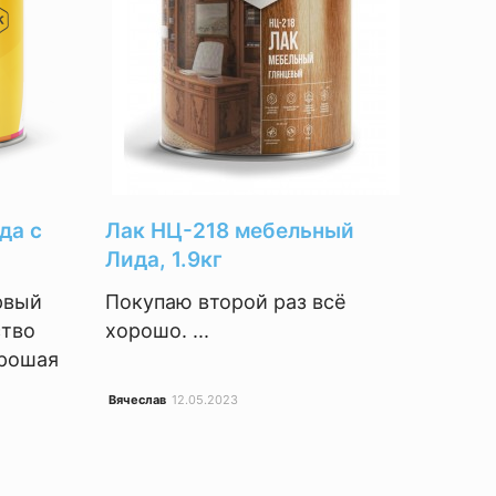
да с
Лак НЦ-218 мебельный
Лида, 1.9кг
рвый
Покупаю второй раз всё
ство
хорошо. ...
орошая
Вячеслав
12.05.2023