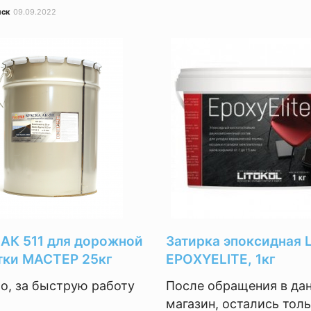
нск
09.09.2022
 АК 511 для дорожной
Затирка эпоксидная L
тки МАСТЕР 25кг
EPOXYELITE, 1кг
о, за быструю работу
После обращения в да
магазин, остались тол