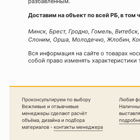
разбавленным.
Доставим на объект по всей РБ, в том 
Минск, Брест, Гродно, Гомель, Витебск
Ваше
Слоним, Орша, Молодечно, Жлобин, Коб
имя
—
Вся информация на сайте о товарах нос
собой право изменять характеристики 
Комментарий
Я согласен с
Проконсультируем по выбору
Любая ф
Политикой
Вежливые и отзывчивые
Наличный
конфиденциальности
менеджеры сделают расчёт
выставл
данного сайта
объёма, дизайна и подбора
подробн
материалов -
контакты менеджера