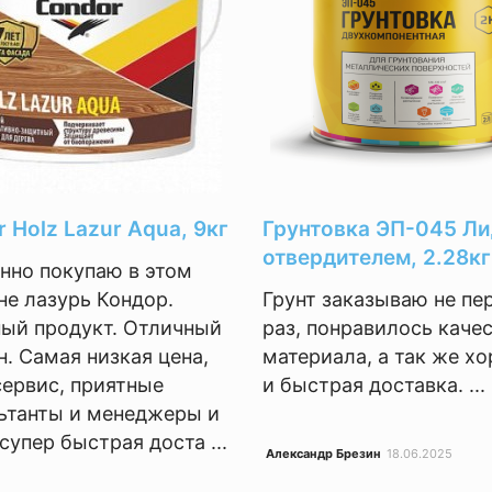
 Holz Lazur Aqua, 9кг
Грунтовка ЭП-045 Ли
отвердителем, 2.28кг
нно покупаю в этом
не лазурь Кондор.
Грунт заказываю не пе
ый продукт. Отличный
раз, понравилось каче
н. Самая низкая цена,
материала, а так же х
сервис, приятные
и быстрая доставка. ...
ьтанты и менеджеры и
супер быстрая доста ...
Александр Брезин
18.06.2025