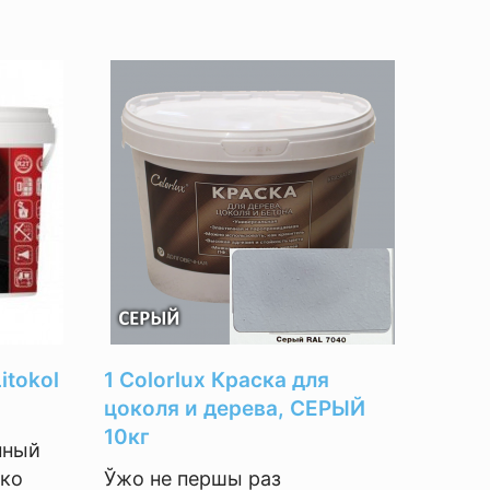
itokol
1 Colorlux Краска для
цоколя и дерева, СЕРЫЙ
10кг
нный
ько
Ўжо не першы раз