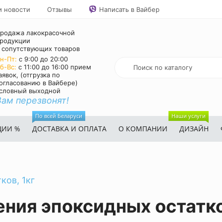
и новости
Отзывы
Написать в Вайбер
родажа лакокрасочной
родукции
 сопутствующих товаров
н-Пт:
с 9:00 до 20:00
б-Вс:
с 11:00 до 16:00 прием
аявок, (отгрузка по
огласованию в Вайбере)
словный выходной
Вам перезвонят!
По всей Беларуси
Наши услуги
ЦИИ %
ДОСТАВКА И ОПЛАТА
О КОМПАНИИ
ДИЗАЙН
ков, 1кг
ения эпоксидных остатко