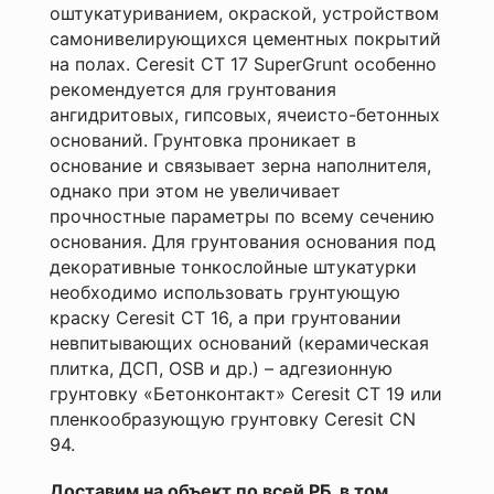
Комментарий
оштукатуриванием, окраской, устройством
Способ
нанесения
самонивелирующихся цементных покрытий
кисть,
на полах. Ceresit CT 17 SuperGrunt особенно
валик,
Я согласен с
рекомендуется для грунтования
распыление
Политикой
ангидритовых, гипсовых, ячеисто-бетонных
Страна
конфиденциальности
оснований. Грунтовка проникает в
Беларусь
данного сайта
основание и связывает зерна наполнителя,
однако при этом не увеличивает
прочностные параметры по всему сечению
основания. Для грунтования основания под
декоративные тонкослойные штукатурки
необходимо использовать грунтующую
краску Ceresit CT 16, а при грунтовании
невпитывающих оснований (керамическая
плитка, ДСП, OSB и др.) – адгезионную
грунтовку «Бетонконтакт» Ceresit CT 19 или
пленкообразующую грунтовку Ceresit CN
94.
Доставим на объект по всей РБ, в том