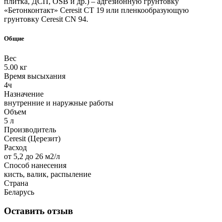
плитка, ДСП, OSB и др.) – адгезионную грунтовку
«Бетонконтакт» Ceresit CT 19 или пленкообразующую
грунтовку Ceresit CN 94.
Общие
Вес
5.00 кг
Время высыхания
4ч
Назначение
внутренние и наружные работы
Объем
5 л
Производитель
Ceresit (Церезит)
Расход
от 5,2 до 26 м2/л
Способ нанесения
кисть, валик, распыление
Страна
Беларусь
Оставить отзыв