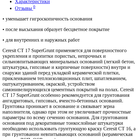
Характеристики
0
Отзывы
• уменьшает гигроскопичность основания
• после высыхания образует бесцветное покрытие
• для внутренних и наружных работ
Ceresit CT 17 SuperGrunt применяется для поверхностного
укрепления и пропитки пористых, непрочных и
сильновпитывающих минеральных оснований (легкий бетон,
штукатурка, гипсовые и кирпичные поверхности) внутри и
снаружи зданий перед укладкой керамической плитки,
приклеиванием теплоизоляционных плит, шпатлеванием,
оштукатуриванием, окраской, устройством
самонивелирующихся цементных покрытий на полах. Ceresit
CT 17 SuperGrunt особенно рекомендуется для грунтования
ангидритовых, гипсовых, ячеисто-бетонных оснований.
Грунтовка проникает в основание и связывает зерна
наполнителя, однако при этом не увеличивает прочностные
параметры по всему сечению основания. Для грунтования
основания под декоративные тонкослойные штукатурки
необходимо использовать грунтующую краску Ceresit CT 16, а
при грунтовании невпитывающих оснований (керамическая