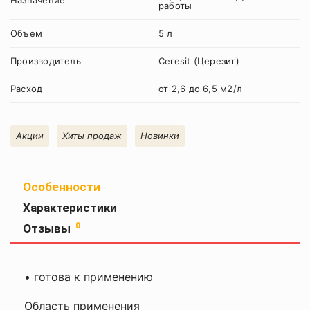
Назначение
работы
Объем
5 л
Производитель
Ceresit (Церезит)
Расход
от 2,6 до 6,5 м2/л
Акции
Хиты продаж
Новинки
Особенности
Характеристики
Вес
7.50 кг
Оставить
0
Отзывы
отзыв
Время
3ч
высыхания
• готова к применению
Ваша
внутренние
оценка
и
Назначение
Область применения
—
наружные