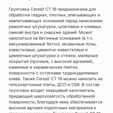
работы
Грунтовка Ceresit CT 19 предназначена для
Объем
5 л
обработки гладких, плотных, впитывающих и
Ваше
имя
невпитывающих оснований перед нанесением
Ceresit
—
Производитель
ремонтных штукатурок, шпатлевок и клеевых
(Церезит)
смесей внутри и снаружи зданий. Может
от 2,6 до
наноситься на бетонные основания (в т.ч.
Расход
6,5 м2/л
Комментарий
вакуумированный бетон), мозаичные полы,
известковые, цементно-известковые и
Способ
кисть,
нанесения
валик
цементные штукатурки и стяжки, малярные
покрытия (прочные, с высокой адгезией),
Страна
Беларусь
каменные и керамические плитки,
поверхности с остатками трудноудаляемых
клеев. Также Ceresit CT 19 можно наносить на
гипсокартонные плиты, ДСП и OSB. В состав
грунтовки входит кварцевый наполнитель,
Я согласен с
придающий шероховатость обработанной
Политикой
поверхности, благодаря чему обеспечивается
конфиденциальности
высокая адгезия отделочных материалов к
данного сайта